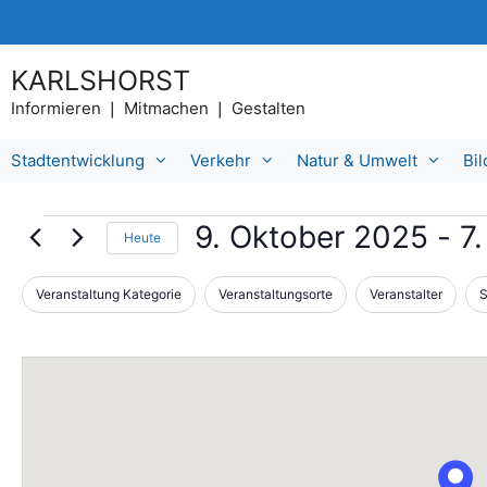
Zum
Inhalt
springen
KARLSHORST
Informieren ❘ Mitmachen ❘ Gestalten
Stadtentwicklung
Verkehr
Natur & Umwelt
Bi
Veranstaltungen
9. Oktober 2025
 - 
7.
Heute
D
a
Veranstaltung Kategorie
Veranstaltungsorte
Veranstalter
S
D
F
t
a
i
u
s
m
l
Ä
a
t
n
u
d
e
s
e
w
r
r
ä