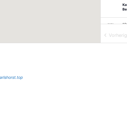
Ka
Be
18
MAI
26
Ka
Vorheri
Ho
(S
15
MAI
27
Se
Ka
arlshorst.top
Ka
Be
28
MAI
28
Ba
Ki