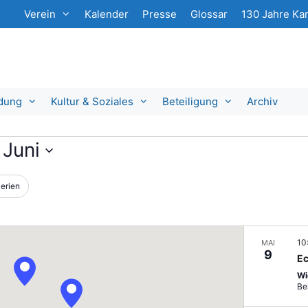
Verein
Kalender
Presse
Glossar
130 Jahre Kar
ldung
Kultur & Soziales
Beteiligung
Archiv
 Juni
erien
10
MAI
9
Ec
Wi
Ber