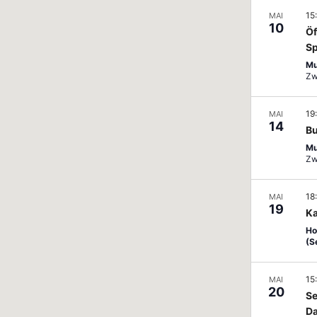
15
MAI
10
Öf
Sp
Mu
19
MAI
14
Bu
Mu
18
MAI
19
Ka
Ho
(S
15
MAI
20
Se
D