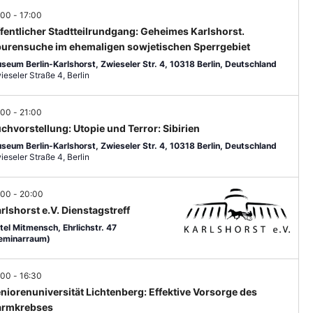
a
-
E
:00
-
17:00
l
R
N
fentlicher Stadtteilrundgang: Geheimes Karlshorst.
G
t
a
urensuche im ehemaligen sowjetischen Sperrgebiet
E
seum Berlin-Karlshorst, Zwieseler Str. 4, 10318 Berlin, Deutschland
v
u
N
Zwieseler Straße 4, Berlin
i
n
g
:00
-
21:00
g
a
chvorstellung: Utopie und Terror: Sibirien
A
t
seum Berlin-Karlshorst, Zwieseler Str. 4, 10318 Berlin, Deutschland
Zwieseler Straße 4, Berlin
i
n
o
s
:00
-
20:00
n
rlshorst e.V. Dienstagstreff
i
tel Mitmensch, Ehrlichstr. 47
c
eminarraum)
h
:00
-
16:30
t
niorenuniversität Lichtenberg: Effektive Vorsorge des
e
armkrebses