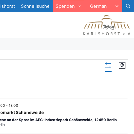
lshorst
Schnellsuche
Spenden
A
V
K
n
F
e
a
r
s
I
r
t
L
i
e
T
a
c
E
n
h
R
:00
-
18:00
V
t
omarkt Schöneweide
s
E
ese an der Spree im AEG-Industriepark Schöneweide, 12459 Berlin
e
t
R
lin
n
B