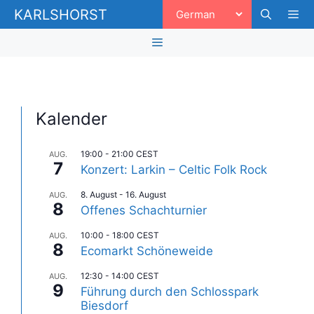
Zum
KARLSHORST
Inhalt
springen
Men
Menü
Kalender
19:00
-
21:00
CEST
AUG.
7
Konzert: Larkin – Celtic Folk Rock
8. August
-
16. August
AUG.
8
Offenes Schachturnier
10:00
-
18:00
CEST
AUG.
8
Ecomarkt Schöneweide
12:30
-
14:00
CEST
AUG.
9
Führung durch den Schlosspark
Biesdorf