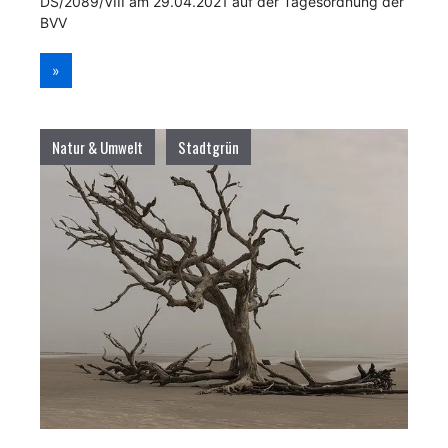
DS/2089/VIII am 29.04.2021 auf der Tagesordnung der
BVV
»
Natur & Umwelt
Stadtgrün