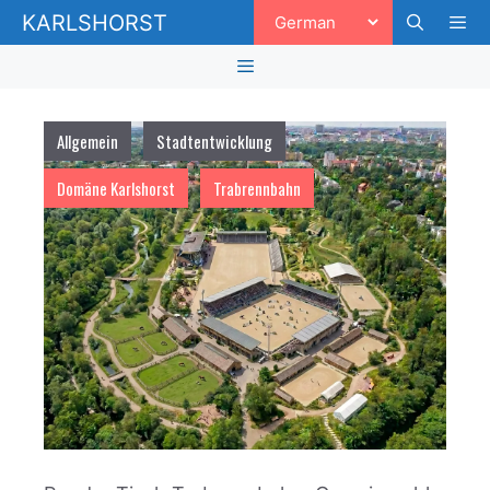
Zum
KARLSHORST
Inhalt
springen
Men
Menü
Allgemein
Stadtentwicklung
Domäne Karlshorst
Trabrennbahn