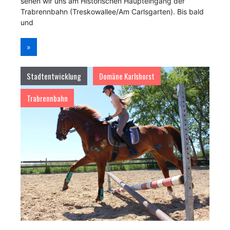
sehen wir uns am Historischen Haupteingang der
Trabrennbahn (Treskowallee/Am Carlsgarten). Bis bald
und
»
Stadtentwicklung
Domäne Karlshorst
Trabrennbahn