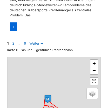
deutlich.ludwigs-pferdewelten+2​ Kernprobleme des
deutschen Trabersports Pferdemangel als zentrales
Problem: Das
»
Seite
Seite
Seite
1
2
…
6
Weiter
→
Karte B-Plan und Eigentümer Trabrennbahn
+
−