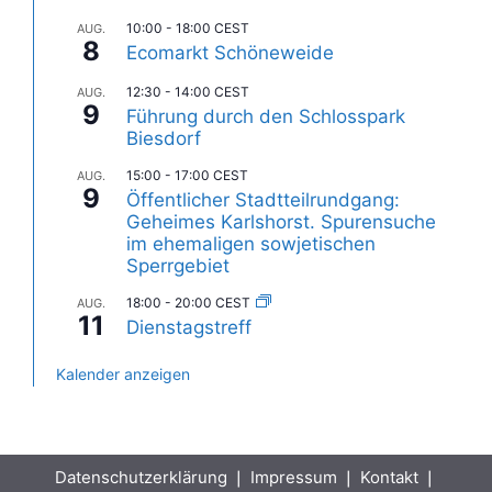
10:00
-
18:00
CEST
AUG.
8
Ecomarkt Schöneweide
12:30
-
14:00
CEST
AUG.
9
Führung durch den Schlosspark
Biesdorf
15:00
-
17:00
CEST
AUG.
9
Öffentlicher Stadtteilrundgang:
Geheimes Karlshorst. Spurensuche
im ehemaligen sowjetischen
Sperrgebiet
18:00
-
20:00
CEST
AUG.
11
Dienstagstreff
Kalender anzeigen
Datenschutzerklärung
❘
Impressum
❘
Kontakt
❘