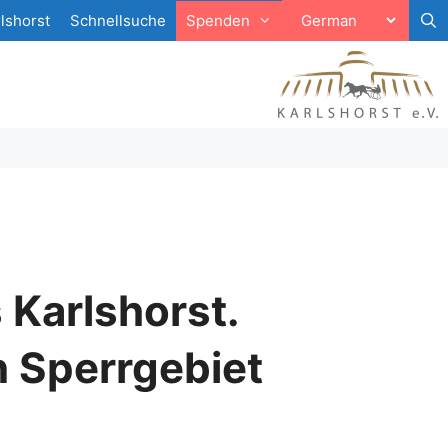
lshorst
Schnellsuche
Spenden
 Karlshorst.
 Sperrgebiet