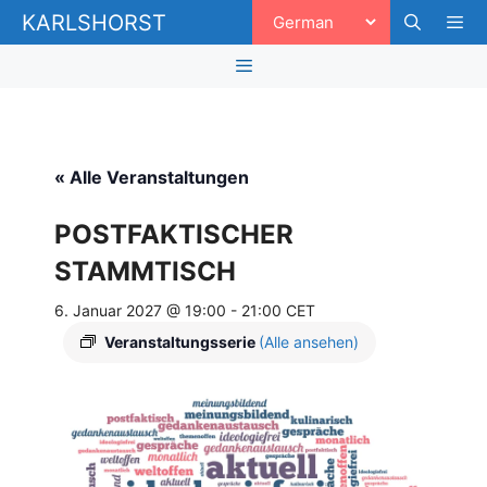
Zum
KARLSHORST
Inhalt
springen
Men
Menü
« Alle Veranstaltungen
POSTFAKTISCHER
STAMMTISCH
6. Januar 2027 @ 19:00
-
21:00
CET
Veranstaltungsserie
(Alle ansehen)