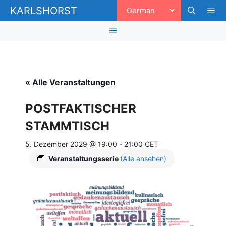
Zum
KARLSHORST
Inhalt
springen
Men
Menü
« Alle Veranstaltungen
POSTFAKTISCHER
STAMMTISCH
5. Dezember 2029 @ 19:00
-
21:00
CET
Veranstaltungsserie
(Alle ansehen)