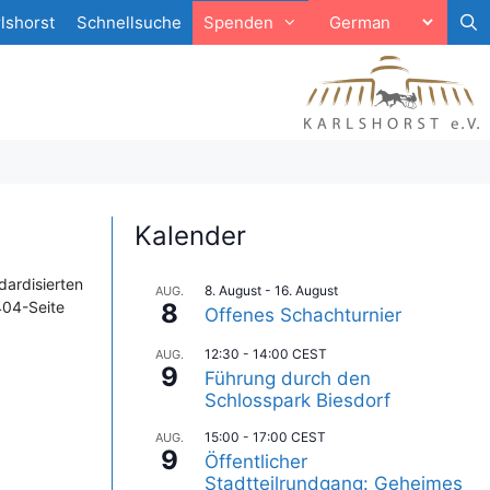
lshorst
Schnellsuche
Spenden
Kalender
dardisierten
8. August
-
16. August
AUG.
404-Seite
8
Offenes Schachturnier
12:30
-
14:00
CEST
AUG.
9
Führung durch den
Schlosspark Biesdorf
15:00
-
17:00
CEST
AUG.
9
Öffentlicher
Stadtteilrundgang: Geheimes