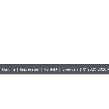
rklärung
❘
Impressum
❘
Kontakt
❘
Spenden
❘ © 2020-2026 Ka