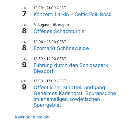
19:00
-
21:00
CEST
AUG.
7
Konzert: Larkin – Celtic Folk Rock
8. August
-
16. August
AUG.
8
Offenes Schachturnier
10:00
-
18:00
CEST
AUG.
8
Ecomarkt Schöneweide
12:30
-
14:00
CEST
AUG.
9
Führung durch den Schlosspark
Biesdorf
15:00
-
17:00
CEST
AUG.
9
Öffentlicher Stadtteilrundgang:
Geheimes Karlshorst. Spurensuche
im ehemaligen sowjetischen
Sperrgebiet
Kalender anzeigen