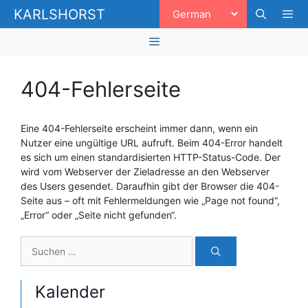
Zum
KARLSHORST
Inhalt
springen
Men
Menü
404-Fehlerseite
Eine 404-Fehlerseite erscheint immer dann, wenn ein
Nutzer eine ungültige URL aufruft. Beim 404-Error handelt
es sich um einen standardisierten HTTP-Status-Code. Der
wird vom Webserver der Zieladresse an den Webserver
des Users gesendet. Daraufhin gibt der Browser die 404-
Seite aus – oft mit Fehlermeldungen wie „Page not found“,
„Error“ oder „Seite nicht gefunden“.
Suchen
nach:
Kalender