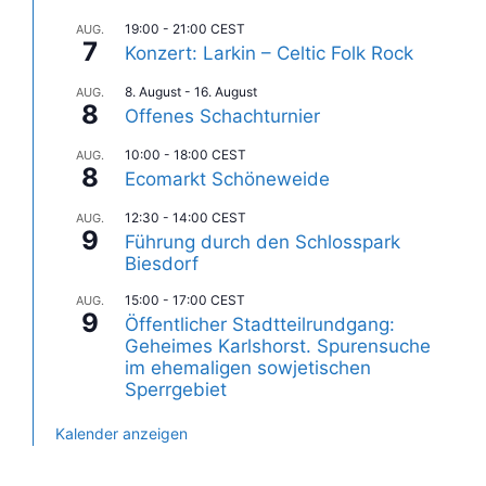
19:00
-
21:00
CEST
AUG.
7
Konzert: Larkin – Celtic Folk Rock
8. August
-
16. August
AUG.
8
Offenes Schachturnier
10:00
-
18:00
CEST
AUG.
8
Ecomarkt Schöneweide
12:30
-
14:00
CEST
AUG.
9
Führung durch den Schlosspark
Biesdorf
15:00
-
17:00
CEST
AUG.
9
Öffentlicher Stadtteilrundgang:
Geheimes Karlshorst. Spurensuche
im ehemaligen sowjetischen
Sperrgebiet
Kalender anzeigen