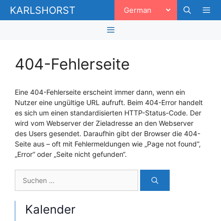
Zum
KARLSHORST
Inhalt
springen
Men
Menü
404-Fehlerseite
Eine 404-Fehlerseite erscheint immer dann, wenn ein
Nutzer eine ungültige URL aufruft. Beim 404-Error handelt
es sich um einen standardisierten HTTP-Status-Code. Der
wird vom Webserver der Zieladresse an den Webserver
des Users gesendet. Daraufhin gibt der Browser die 404-
Seite aus – oft mit Fehlermeldungen wie „Page not found“,
„Error“ oder „Seite nicht gefunden“.
Suchen
nach:
Kalender