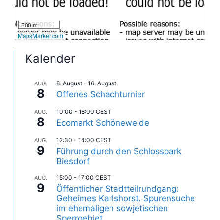
500 m
MapsMarker.com
Kalender
8. August
-
16. August
AUG.
8
Offenes Schachturnier
10:00
-
18:00
CEST
AUG.
8
Ecomarkt Schöneweide
12:30
-
14:00
CEST
AUG.
9
Führung durch den Schlosspark
Biesdorf
15:00
-
17:00
CEST
AUG.
9
Öffentlicher Stadtteilrundgang:
Geheimes Karlshorst. Spurensuche
im ehemaligen sowjetischen
Sperrgebiet