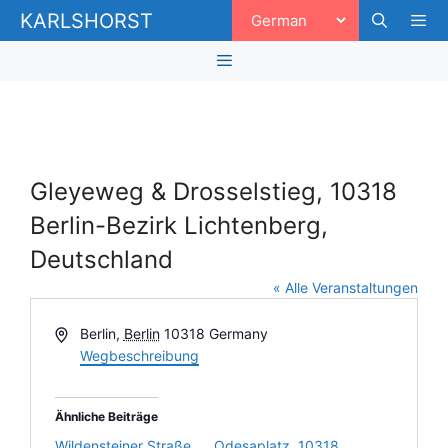
Zum
KARLSHORST
Inhalt
springen
Men
Menü
Gleyeweg & Drosselstieg, 10318
Berlin-Bezirk Lichtenberg,
Deutschland
« Alle Veranstaltungen
A
Berlin
,
Berlin
10318
Germany
d
Wegbeschreibung
r
e
Ähnliche Beiträge
s
s
Wildensteiner Straße,
Odesaplatz, 10318