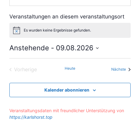
Veranstaltungen an diesem veranstaltungsort
Es wurden keine Ergebnisse gefunden.
H
i
n
Anstehende
 - 
09.08.2026
w
e
D
i
s
a
Heute
Vorherige
t
Veranst
Nächste
Veranstaltungen
u
m
w
Kalender abonnieren
ä
h
l
Veranstaltungsdaten mit freundlicher Unterstützung von
e
https://karlshorst.top
n
.