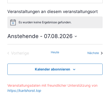
Veranstaltungen an diesem veranstaltungsort
Es wurden keine Ergebnisse gefunden.
H
i
n
Anstehende
 - 
07.08.2026
w
e
D
i
s
a
Heute
Vorherige
t
Veranst
Nächste
Veranstaltungen
u
m
w
Kalender abonnieren
ä
h
l
Veranstaltungsdaten mit freundlicher Unterstützung von
e
https://karlshorst.top
n
.