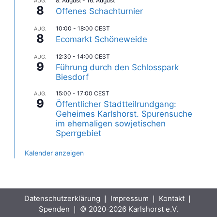
8. August
-
16. August
AUG.
8
Offenes Schachturnier
10:00
-
18:00
CEST
AUG.
8
Ecomarkt Schöneweide
12:30
-
14:00
CEST
AUG.
9
Führung durch den Schlosspark
Biesdorf
15:00
-
17:00
CEST
AUG.
9
Öffentlicher Stadtteilrundgang:
Geheimes Karlshorst. Spurensuche
im ehemaligen sowjetischen
Sperrgebiet
Kalender anzeigen
Datenschutzerklärung
❘
Impressum
❘
Kontakt
❘
Spenden
❘ © 2020-2026 Karlshorst e.V.