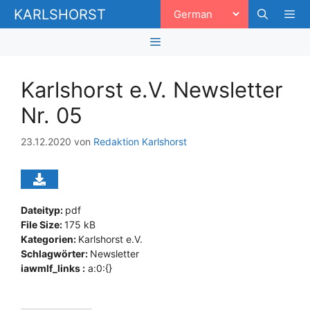
Zum
KARLSHORST
Inhalt
springen
Men
Menü
Karlshorst e.V. Newsletter
Nr. 05
23.12.2020
von
Redaktion Karlshorst
Dateityp:
pdf
File Size:
175 kB
Kategorien:
Karlshorst e.V.
Schlagwörter:
Newsletter
iawmlf_links :
a:0:{}