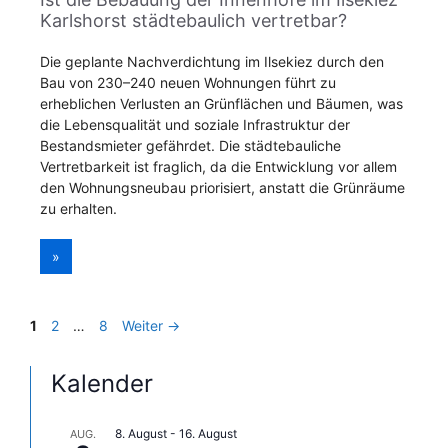
Karlshorst städtebaulich vertretbar?
Die geplante Nachverdichtung im Ilsekiez durch den
Bau von 230–240 neuen Wohnungen führt zu
erheblichen Verlusten an Grünflächen und Bäumen, was
die Lebensqualität und soziale Infrastruktur der
Bestandsmieter gefährdet. Die städtebauliche
Vertretbarkeit ist fraglich, da die Entwicklung vor allem
den Wohnungsneubau priorisiert, anstatt die Grünräume
zu erhalten.
»
Seite
Seite
Seite
1
2
…
8
Weiter
→
Kalender
8. August
-
16. August
AUG.