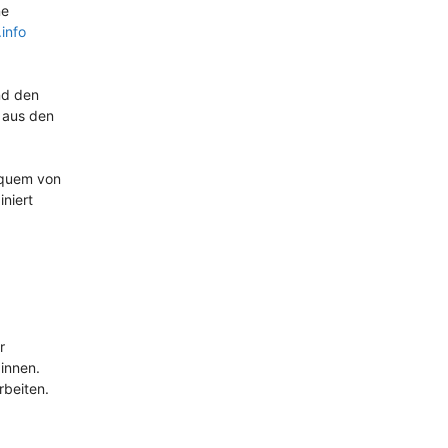
ne
info
nd den
 aus den
Bequem von
niert
r
innen.
rbeiten.