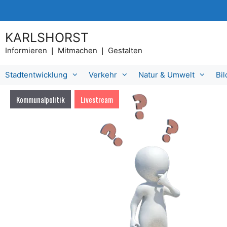
Zum
Inhalt
springen
KARLSHORST
Informieren ❘ Mitmachen ❘ Gestalten
Stadtentwicklung
Verkehr
Natur & Umwelt
Bi
Kommunalpolitik
Livestream