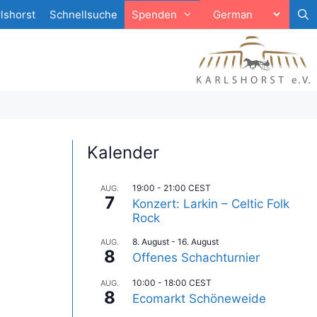
lshorst
Schnellsuche
Spenden
Kalender
19:00
-
21:00
CEST
AUG.
7
Konzert: Larkin – Celtic Folk
Rock
8. August
-
16. August
AUG.
8
Offenes Schachturnier
10:00
-
18:00
CEST
AUG.
8
Ecomarkt Schöneweide