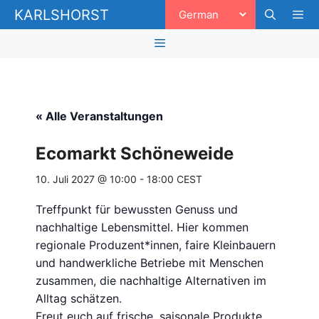
Zum
KARLSHORST
Inhalt
springen
Men
Menü
« Alle Veranstaltungen
Ecomarkt Schöneweide
10. Juli 2027 @ 10:00
-
18:00
CEST
Treffpunkt für bewussten Genuss und
nachhaltige Lebensmittel. Hier kommen
regionale Produzent*innen, faire Kleinbauern
und handwerkliche Betriebe mit Menschen
zusammen, die nachhaltige Alternativen im
Alltag schätzen.
Freut euch auf frische, saisonale Produkte,