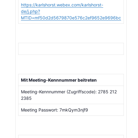
https://karlshorst.webex.com/karlshorst-
de/j.php?
MTID=mf50d2d5679870e576c2ef9652e9696bc
Mit Meeting-Kennnummer beitreten
Meeting-Kennnummer (Zugriffscode): 2785 212
2385
Meeting Passwort: 7mkQym3njf9