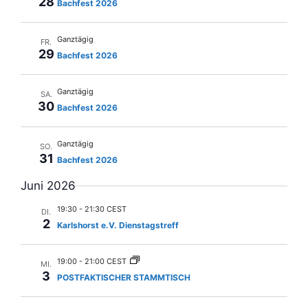
28
Bachfest 2026
i
g
Ganztägig
FR.
a
29
Bachfest 2026
t
i
Ganztägig
SA.
30
o
Bachfest 2026
n
Ganztägig
SO.
31
Bachfest 2026
Juni 2026
19:30
-
21:30 CEST
DI.
2
Karlshorst e.V. Dienstagstreff
19:00
-
21:00 CEST
MI.
3
POSTFAKTISCHER STAMMTISCH