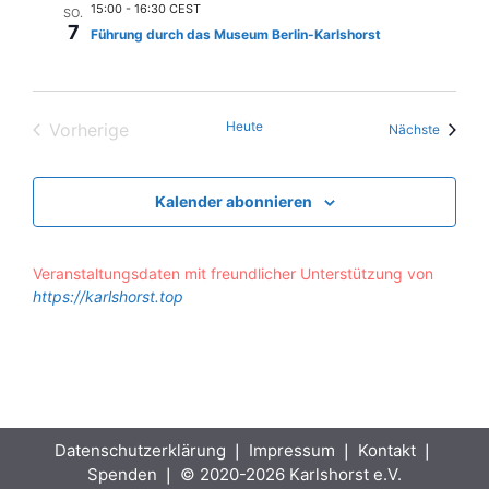
15:00
-
16:30 CEST
SO.
7
Führung durch das Museum Berlin-Karlshorst
Heute
Vorherige
Veranst
Nächste
Veranstaltungen
Kalender abonnieren
Veranstaltungsdaten mit freundlicher Unterstützung von
https://karlshorst.top
Datenschutzerklärung
❘
Impressum
❘
Kontakt
❘
Spenden
❘ © 2020-2026 Karlshorst e.V.