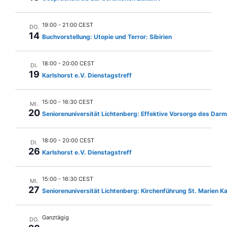
n
l
u
e
-
n
n
19:00
-
21:00 CEST
DO.
N
.
14
g
Buchvorstellung: Utopie und Terror: Sibirien
a
A
v
18:00
-
20:00 CEST
n
DI.
19
Karlshorst e.V. Dienstagstreff
i
s
g
i
15:00
-
16:30 CEST
MI.
c
a
20
Seniorenuniversität Lichtenberg: Effektive Vorsorge des Dar
h
t
t
18:00
-
20:00 CEST
i
DI.
26
e
Karlshorst e.V. Dienstagstreff
o
n
n
-
15:00
-
16:30 CEST
MI.
27
Seniorenuniversität Lichtenberg: Kirchenführung St. Marien Ka
N
a
Ganztägig
DO.
v