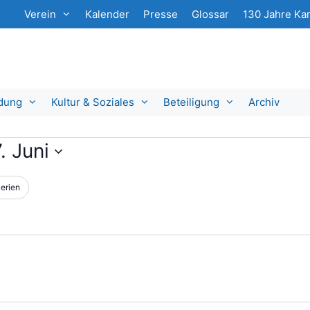
Verein
Kalender
Presse
Glossar
130 Jahre Kar
ldung
Kultur & Soziales
Beteiligung
Archiv
. Juni
erien