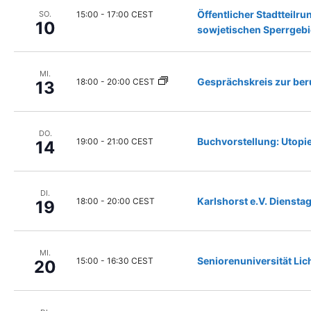
n
h
Öffentlicher Stadtteil
d
15:00
-
17:00 CEST
SO.
l
10
e
sowjetischen Sperrgebi
e
r
n
F
.
o
MI.
Gesprächskreis zur ber
18:00
-
20:00 CEST
13
r
m
u
l
DO.
Buchvorstellung: Utopie
19:00
-
21:00 CEST
14
a
r
-
E
DI.
Karlshorst e.V. Dienstag
18:00
-
20:00 CEST
19
i
n
g
a
MI.
Seniorenuniversität Li
15:00
-
16:30 CEST
b
20
e
f
e