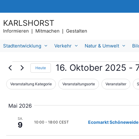
Zum
Inhalt
springen
KARLSHORST
Informieren ❘ Mitmachen ❘ Gestalten
Stadtentwicklung
Verkehr
Natur & Umwelt
Bi
Veranstaltungen
16. Oktober 2025
 - 
7
Heute
D
a
Veranstaltung Kategorie
Veranstaltungsorte
Veranstalter
S
D
F
t
a
i
u
s
m
l
Mai 2026
Ä
a
t
n
u
SA.
d
e
Ecomarkt Schöneweide
10:00
-
18:00 CEST
s
9
e
w
r
r
ä