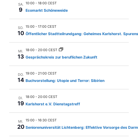
n
l
10:00
-
18:00 CEST
SA.
u
e
-
9
Ecomarkt Schöneweide
n
n
N
.
g
15:00
-
17:00 CEST
a
SO.
A
10
Öffentlicher Stadtteilrundgang: Geheimes Karlshorst. Spuren
v
n
i
s
18:00
-
20:00 CEST
MI.
13
g
i
Gesprächskreis zur beruflichen Zukunft
c
a
19:00
-
21:00 CEST
h
DO.
t
14
Buchvorstellung: Utopie und Terror: Sibirien
t
i
e
o
18:00
-
20:00 CEST
DI.
n
19
Karlshorst e.V. Dienstagstreff
n
-
N
15:00
-
16:30 CEST
MI.
a
20
Seniorenuniversität Lichtenberg: Effektive Vorsorge des Dar
v