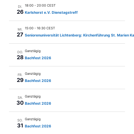
i
18:00
-
20:00 CEST
DI.
26
Karlshorst e.V. Dienstagstreff
g
a
15:00
-
16:30 CEST
MI.
t
27
Seniorenuniversität Lichtenberg: Kirchenführung St. Marien Ka
i
o
Ganztägig
DO.
n
28
Bachfest 2026
Ganztägig
FR.
29
Bachfest 2026
Ganztägig
SA.
30
Bachfest 2026
Ganztägig
SO.
31
Bachfest 2026