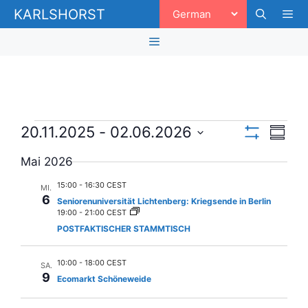
Zum
KARLSHORST
Inhalt
springen
Men
Menü
Veranstaltungen
A
V
20.11.2025
 - 
02.06.2026
Z
F
e
n
u
D
I
Mai 2026
s
a
r
L
s
a
T
t
m
a
15:00
-
16:30 CEST
MI.
E
i
u
m
6
R
Seniorenuniversität Lichtenberg: Kriegsende in Berlin
n
e
m
A
19:00
-
21:00 CEST
c
n
N
a
s
POSTFAKTISCHER STAMMTISCH
f
Z
u
h
a
t
E
s
s
I
t
a
10:00
-
18:00 CEST
w
G
s
SA.
9
E
u
Ecomarkt Schöneweide
ä
e
l
N
n
h
t
g