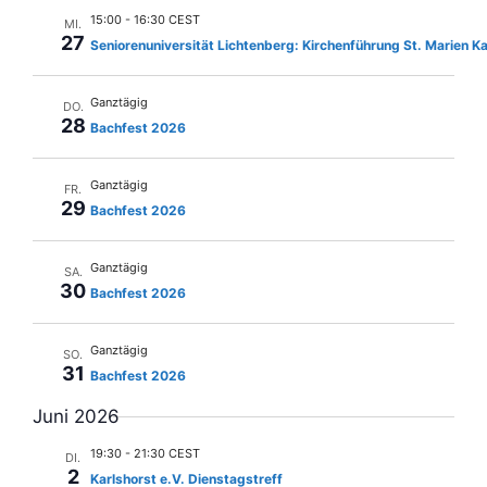
i
15:00
-
16:30 CEST
MI.
27
Seniorenuniversität Lichtenberg: Kirchenführung St. Marien Ka
g
a
Ganztägig
DO.
t
28
Bachfest 2026
i
o
Ganztägig
FR.
n
29
Bachfest 2026
Ganztägig
SA.
30
Bachfest 2026
Ganztägig
SO.
31
Bachfest 2026
Juni 2026
19:30
-
21:30 CEST
DI.
2
Karlshorst e.V. Dienstagstreff