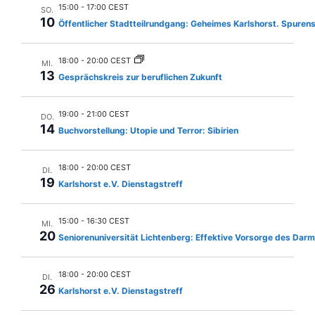
n
l
15:00
-
17:00 CEST
SO.
u
e
-
10
Öffentlicher Stadtteilrundgang: Geheimes Karlshorst. Spuren
n
n
N
.
g
18:00
-
20:00 CEST
a
MI.
A
13
Gesprächskreis zur beruflichen Zukunft
v
n
i
s
19:00
-
21:00 CEST
DO.
14
g
i
Buchvorstellung: Utopie und Terror: Sibirien
c
a
18:00
-
20:00 CEST
h
DI.
t
19
Karlshorst e.V. Dienstagstreff
t
i
e
o
15:00
-
16:30 CEST
MI.
n
20
Seniorenuniversität Lichtenberg: Effektive Vorsorge des Dar
n
-
N
18:00
-
20:00 CEST
DI.
a
26
Karlshorst e.V. Dienstagstreff
v