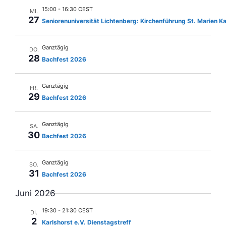
i
15:00
-
16:30 CEST
MI.
27
Seniorenuniversität Lichtenberg: Kirchenführung St. Marien Ka
g
a
Ganztägig
DO.
t
28
Bachfest 2026
i
o
Ganztägig
FR.
n
29
Bachfest 2026
Ganztägig
SA.
30
Bachfest 2026
Ganztägig
SO.
31
Bachfest 2026
Juni 2026
19:30
-
21:30 CEST
DI.
2
Karlshorst e.V. Dienstagstreff