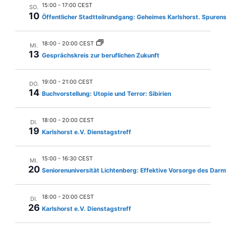
n
l
15:00
-
17:00 CEST
SO.
u
e
-
10
Öffentlicher Stadtteilrundgang: Geheimes Karlshorst. Spuren
n
n
N
.
g
18:00
-
20:00 CEST
a
MI.
A
13
Gesprächskreis zur beruflichen Zukunft
v
n
i
s
19:00
-
21:00 CEST
DO.
14
g
i
Buchvorstellung: Utopie und Terror: Sibirien
c
a
18:00
-
20:00 CEST
h
DI.
t
19
Karlshorst e.V. Dienstagstreff
t
i
e
o
15:00
-
16:30 CEST
MI.
n
20
Seniorenuniversität Lichtenberg: Effektive Vorsorge des Dar
n
-
N
18:00
-
20:00 CEST
DI.
a
26
Karlshorst e.V. Dienstagstreff
v