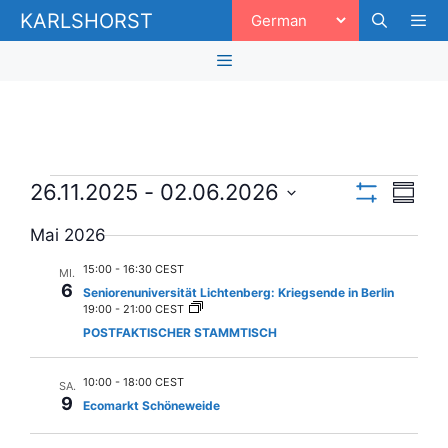
Zum
KARLSHORST
Inhalt
springen
Men
Menü
Veranstaltungen
A
V
26.11.2025
 - 
02.06.2026
Z
F
e
n
u
D
I
Mai 2026
s
a
r
L
s
a
T
t
m
a
15:00
-
16:30 CEST
MI.
E
i
u
m
6
R
Seniorenuniversität Lichtenberg: Kriegsende in Berlin
n
e
m
A
19:00
-
21:00 CEST
c
n
N
a
s
POSTFAKTISCHER STAMMTISCH
f
Z
u
h
a
t
E
s
s
I
t
a
10:00
-
18:00 CEST
w
G
s
SA.
9
E
u
Ecomarkt Schöneweide
ä
e
l
N
n
h
t
g