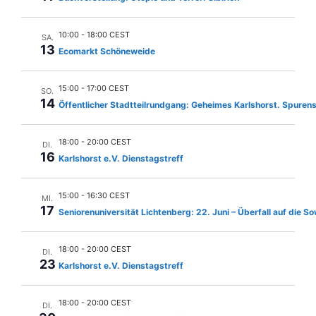
n
l
u
e
-
n
n
10:00
-
18:00 CEST
SA.
N
.
13
g
Ecomarkt Schöneweide
a
A
v
15:00
-
17:00 CEST
n
SO.
14
Öffentlicher Stadtteilrundgang: Geheimes Karlshorst. Spuren
i
s
g
i
18:00
-
20:00 CEST
DI.
c
a
16
Karlshorst e.V. Dienstagstreff
h
t
t
15:00
-
16:30 CEST
i
MI.
17
e
Seniorenuniversität Lichtenberg: 22. Juni – Überfall auf die S
o
n
n
-
18:00
-
20:00 CEST
DI.
23
Karlshorst e.V. Dienstagstreff
N
a
18:00
-
20:00 CEST
DI.
v