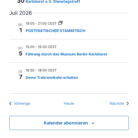
30
Karlshorst e.V. Dienstagstreff
i
Juli 2026
g
a
19:00
-
21:00 CEST
MI.
1
POSTFAKTISCHER STAMMTISCH
t
i
15:00
-
16:30 CEST
o
SO.
5
Führung durch das Museum Berlin-Karlshorst
n
16:30
-
18:00 CEST
DI.
7
Demo Trabrennbahn erhalten
Veranstaltungen
Veranst
Vorherige
Heute
Nächste
Kalender abonnieren