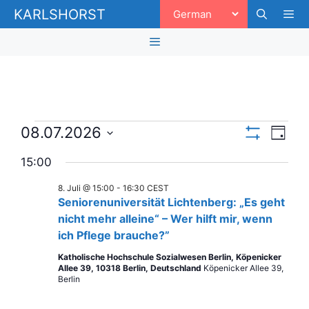
Zum
KARLSHORST
Inhalt
springen
Men
Menü
Veranstaltungen
A
V
08.07.2026
T
F
e
n
a
D
für
I
15:00
g
a
r
L
s
8.
T
t
a
8. Juli @ 15:00
-
16:30
CEST
E
i
u
R
Seniorenuniversität Lichtenberg: „Es geht
Juli
n
m
A
c
nicht mehr alleine“ – Wer hilft mir, wenn
N
w
s
2026
Z
ich Pflege brauche?”
ä
h
t
E
h
I
Katholische Hochschule Sozialwesen Berlin, Köpenicker
t
a
l
G
Allee 39, 10318 Berlin, Deutschland
Köpenicker Allee 39,
E
Berlin
e
e
l
N
n
t