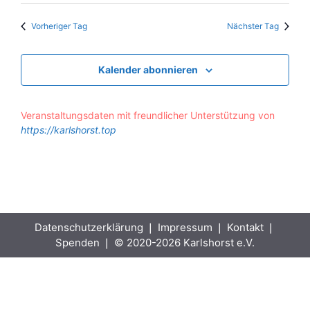
n
.
u
-
Vorheriger Tag
Nächster Tag
n
N
g
a
Kalender abonnieren
A
v
n
i
s
Veranstaltungsdaten mit freundlicher Unterstützung von
g
i
https://karlshorst.top
c
a
h
t
t
i
e
o
n
Datenschutzerklärung
❘
Impressum
❘
Kontakt
❘
n
Spenden
❘ © 2020-2026 Karlshorst e.V.
-
N
a
v