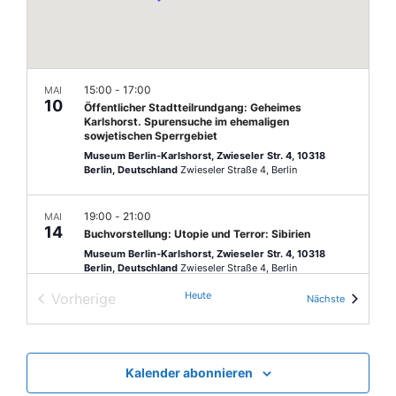
n
l
u
e
-
n
n
N
.
g
a
A
15:00
-
17:00
MAI
10
v
Öffentlicher Stadtteilrundgang: Geheimes
n
Karlshorst. Spurensuche im ehemaligen
i
sowjetischen Sperrgebiet
s
Museum Berlin-Karlshorst, Zwieseler Str. 4, 10318
g
i
Berlin, Deutschland
Zwieseler Straße 4, Berlin
c
a
h
19:00
-
21:00
MAI
t
14
Buchvorstellung: Utopie und Terror: Sibirien
t
i
Museum Berlin-Karlshorst, Zwieseler Str. 4, 10318
e
Berlin, Deutschland
Zwieseler Straße 4, Berlin
o
n
Heute
Vorherige
Veranstalt
Nächste
n
-
18:00
-
20:00
MAI
Veranstaltungen
19
Karlshorst e.V. Dienstagstreff
N
Hotel Mitmensch, Ehrlichstr. 47 (Seminarraum)
a
Kalender abonnieren
v