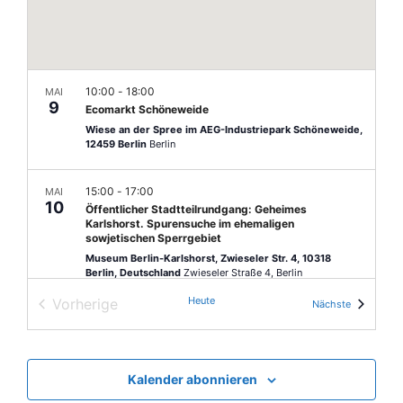
n
l
u
e
-
n
n
N
.
g
a
A
10:00
-
18:00
MAI
9
v
Ecomarkt Schöneweide
n
Wiese an der Spree im AEG-Industriepark Schöneweide,
i
s
12459 Berlin
Berlin
g
i
c
15:00
-
17:00
MAI
a
10
Öffentlicher Stadtteilrundgang: Geheimes
h
t
Karlshorst. Spurensuche im ehemaligen
sowjetischen Sperrgebiet
t
i
Museum Berlin-Karlshorst, Zwieseler Str. 4, 10318
e
Berlin, Deutschland
Zwieseler Straße 4, Berlin
o
n
Heute
Vorherige
Veranstalt
Nächste
n
-
19:00
-
21:00
MAI
Veranstaltungen
14
Buchvorstellung: Utopie und Terror: Sibirien
N
Museum Berlin-Karlshorst, Zwieseler Str. 4, 10318
a
Berlin, Deutschland
Zwieseler Straße 4, Berlin
Kalender abonnieren
v