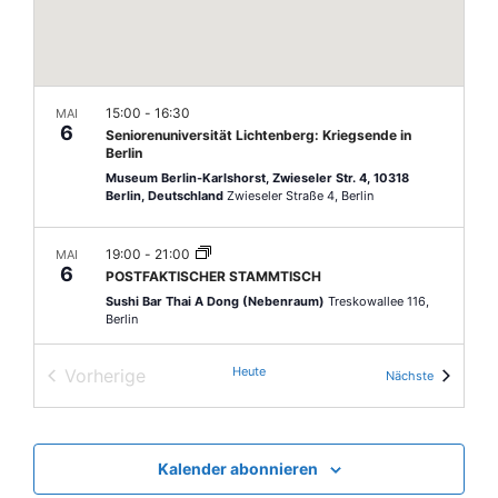
n
l
u
e
-
n
n
N
.
g
a
A
15:00
-
16:30
MAI
6
v
Seniorenuniversität Lichtenberg: Kriegsende in
n
Berlin
i
s
Museum Berlin-Karlshorst, Zwieseler Str. 4, 10318
Berlin, Deutschland
Zwieseler Straße 4, Berlin
g
i
c
a
19:00
-
21:00
MAI
h
6
t
POSTFAKTISCHER STAMMTISCH
t
Sushi Bar Thai A Dong (Nebenraum)
Treskowallee 116,
i
Berlin
e
o
n
Heute
Vorherige
Veranstalt
Nächste
10:00
-
18:00
MAI
n
-
9
Veranstaltungen
Ecomarkt Schöneweide
N
Wiese an der Spree im AEG-Industriepark Schöneweide,
12459 Berlin
Berlin
a
Kalender abonnieren
v