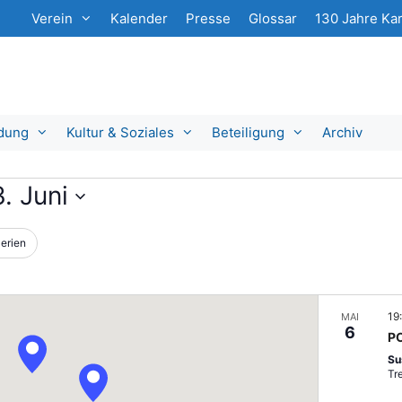
Verein
Kalender
Presse
Glossar
130 Jahre Kar
ldung
Kultur & Soziales
Beteiligung
Archiv
3. Juni
erien
19
MAI
6
P
Su