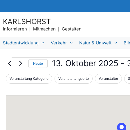
Zum
Inhalt
springen
KARLSHORST
Informieren ❘ Mitmachen ❘ Gestalten
Stadtentwicklung
Verkehr
Natur & Umwelt
Bi
Veranstaltungen
13. Oktober 2025
 - 
Heute
D
a
Veranstaltung Kategorie
Veranstaltungsorte
Veranstalter
S
D
F
t
a
i
u
s
m
l
Ä
a
t
n
u
d
e
s
e
w
r
r
ä