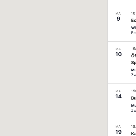
10
MAI
9
Ec
Wi
Ber
15
MAI
10
Öf
Sp
Mu
19
MAI
14
Bu
Mu
18
MAI
19
Ka