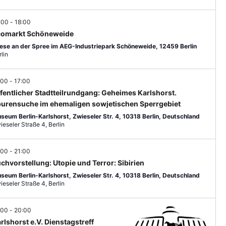
a
-
E
l
R
N
:00
-
18:00
G
t
a
omarkt Schöneweide
E
ese an der Spree im AEG-Industriepark Schöneweide, 12459 Berlin
v
u
N
lin
i
n
g
:00
-
17:00
g
a
fentlicher Stadtteilrundgang: Geheimes Karlshorst.
A
t
urensuche im ehemaligen sowjetischen Sperrgebiet
seum Berlin-Karlshorst, Zwieseler Str. 4, 10318 Berlin, Deutschland
i
n
Zwieseler Straße 4, Berlin
o
s
n
:00
-
21:00
i
chvorstellung: Utopie und Terror: Sibirien
c
seum Berlin-Karlshorst, Zwieseler Str. 4, 10318 Berlin, Deutschland
Zwieseler Straße 4, Berlin
h
t
:00
-
20:00
e
rlshorst e.V. Dienstagstreff