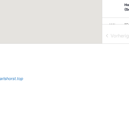
Ho
(S
15
MAI
20
Se
Vorheri
D
Ka
Be
18
MAI
26
Ka
arlshorst.top
Ho
(S
15
MAI
27
Se
Ka
Ka
Be