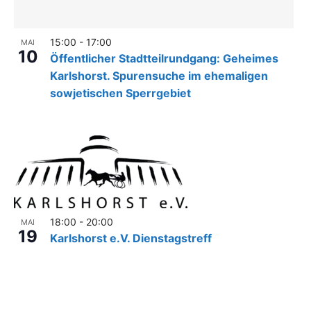
n
l
i
d
n
e
15:00
-
17:00
MAI
10
r
Öffentlicher Stadtteilrundgang: Geheimes
P
w
Karlshorst. Spurensuche im ehemaligen
h
i
sowjetischen Sperrgebiet
o
r
d
t
d
o
i
V
e
L
i
i
e
s
w
t
18:00
-
20:00
MAI
e
19
Karlshorst e.V. Dienstagstreff
d
e
r
V
e