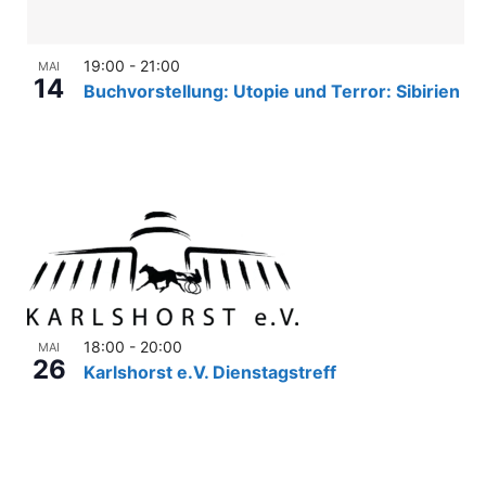
n
-
19:00
-
21:00
MAI
14
Buchvorstellung: Utopie und Terror: Sibirien
N
a
v
i
g
a
t
18:00
-
20:00
MAI
i
26
Karlshorst e.V. Dienstagstreff
o
n