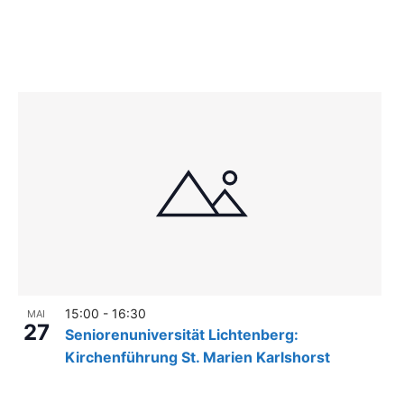
r
a
n
s
t
a
l
t
u
n
g
e
n
m
i
t
d
15:00
-
16:30
MAI
27
e
Seniorenuniversität Lichtenberg:
n
Kirchenführung St. Marien Karlshorst
g
e