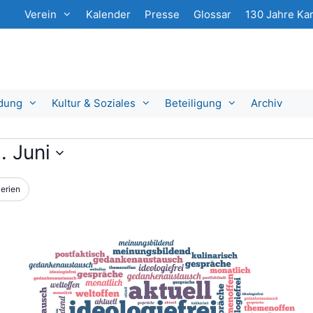
Verein
Kalender
Presse
Glossar
130 Jahre Kar
ldung
Kultur & Soziales
Beteiligung
Archiv
. Juni
erien