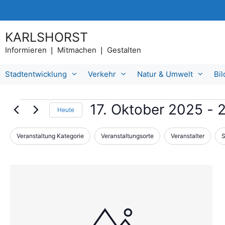
Zum
Inhalt
springen
KARLSHORST
Informieren ❘ Mitmachen ❘ Gestalten
Stadtentwicklung
Verkehr
Natur & Umwelt
Bi
Veranstaltungen
17. Oktober 2025
 - 
2
Heute
D
a
Veranstaltung Kategorie
Veranstaltungsorte
Veranstalter
S
D
F
t
a
i
u
s
m
L
l
Ä
a
t
i
n
u
d
e
s
s
e
w
r
t
r
ä