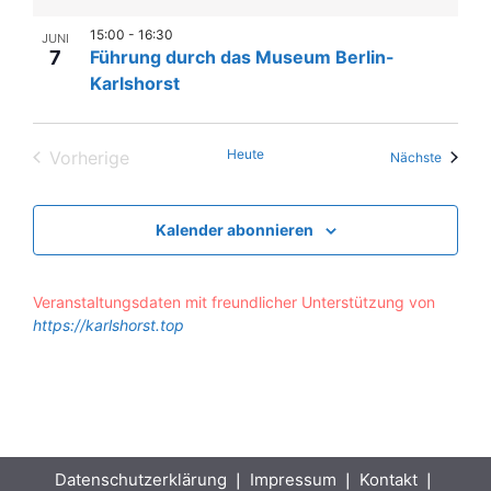
15:00
-
16:30
JUNI
7
Führung durch das Museum Berlin-
Karlshorst
Heute
Vorherige
Veranst
Nächste
Veranstaltungen
Kalender abonnieren
Veranstaltungsdaten mit freundlicher Unterstützung von
https://karlshorst.top
Datenschutzerklärung
❘
Impressum
❘
Kontakt
❘