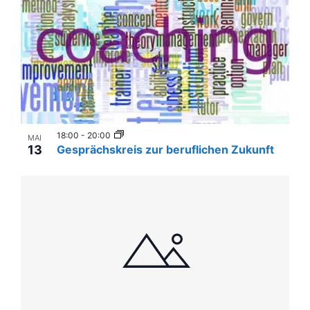
i
i
n
g
P
a
t
h
i
o
o
t
n
18:00
-
20:00
o
MAI
13
Gesprächskreis zur beruflichen Zukunft
V
i
e
w