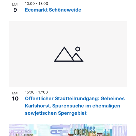
n
l
e
10:00
-
18:00
MAI
u
e
-
9
Ecomarkt Schöneweide
r
n
n
N
.
a
g
a
A
n
v
n
s
i
s
t
g
i
a
c
a
l
h
t
t
t
i
u
e
15:00
-
17:00
MAI
o
10
Öffentlicher Stadtteilrundgang: Geheimes
n
n
n
Karlshorst. Spurensuche im ehemaligen
-
g
sowjetischen Sperrgebiet
N
e
a
n
v