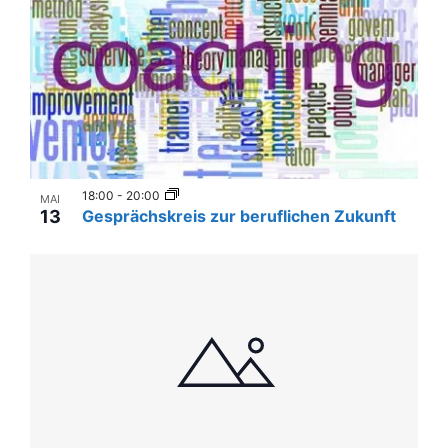
i
i
n
g
P
a
t
h
i
o
o
t
n
18:00
-
20:00
o
MAI
13
Gesprächskreis zur beruflichen Zukunft
V
i
e
w