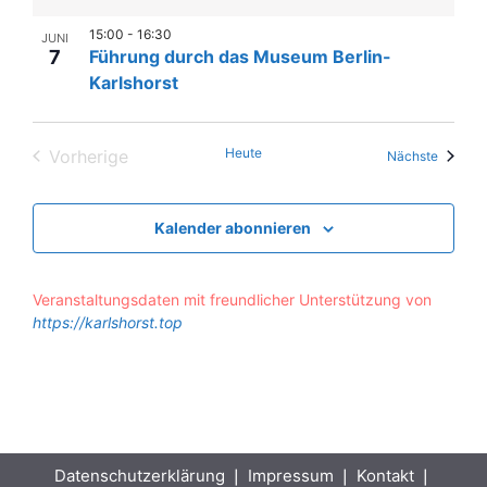
15:00
-
16:30
JUNI
7
Führung durch das Museum Berlin-
Karlshorst
Heute
Vorherige
Veranst
Nächste
Veranstaltungen
Kalender abonnieren
Veranstaltungsdaten mit freundlicher Unterstützung von
https://karlshorst.top
Datenschutzerklärung
❘
Impressum
❘
Kontakt
❘