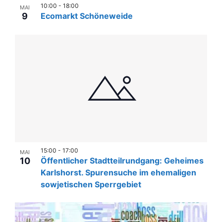
n
l
e
10:00
-
18:00
MAI
u
e
-
9
Ecomarkt Schöneweide
r
n
n
N
.
a
g
a
A
n
v
n
s
i
s
t
g
i
a
c
a
l
h
t
t
t
i
u
e
15:00
-
17:00
MAI
o
10
Öffentlicher Stadtteilrundgang: Geheimes
n
n
n
Karlshorst. Spurensuche im ehemaligen
-
g
sowjetischen Sperrgebiet
N
e
a
n
v