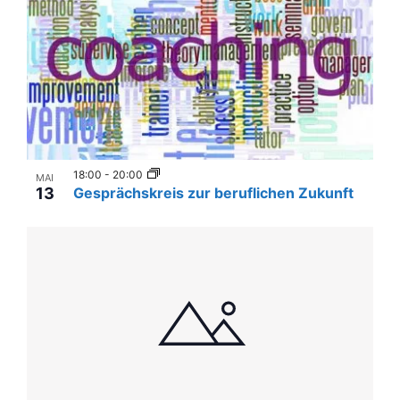
i
i
n
g
P
a
t
h
i
o
o
t
n
18:00
-
20:00
o
MAI
13
Gesprächskreis zur beruflichen Zukunft
V
i
e
w