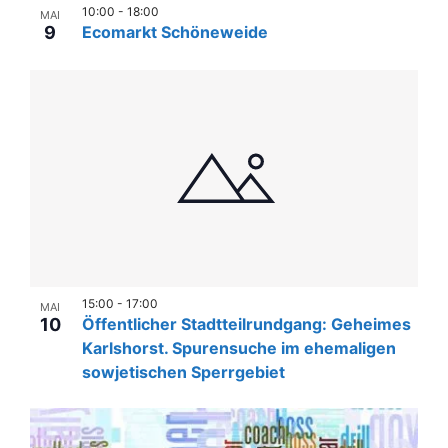
n
l
e
10:00
-
18:00
MAI
u
e
-
9
Ecomarkt Schöneweide
r
n
n
N
.
a
g
a
A
n
v
n
s
i
s
t
g
i
a
c
a
l
h
t
t
t
i
u
e
15:00
-
17:00
MAI
o
10
Öffentlicher Stadtteilrundgang: Geheimes
n
n
n
Karlshorst. Spurensuche im ehemaligen
-
g
sowjetischen Sperrgebiet
N
e
a
n
v