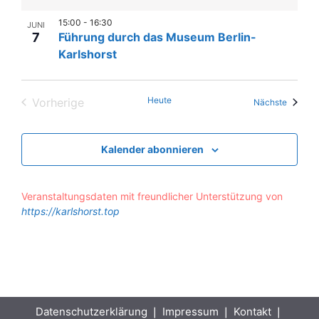
15:00
-
16:30
JUNI
7
Führung durch das Museum Berlin-
Karlshorst
Heute
Vorherige
Veranst
Nächste
Veranstaltungen
Kalender abonnieren
Veranstaltungsdaten mit freundlicher Unterstützung von
https://karlshorst.top
Datenschutzerklärung
❘
Impressum
❘
Kontakt
❘