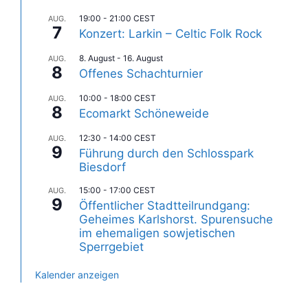
19:00
-
21:00
CEST
AUG.
7
Konzert: Larkin – Celtic Folk Rock
8. August
-
16. August
AUG.
8
Offenes Schachturnier
10:00
-
18:00
CEST
AUG.
8
Ecomarkt Schöneweide
12:30
-
14:00
CEST
AUG.
9
Führung durch den Schlosspark
Biesdorf
15:00
-
17:00
CEST
AUG.
9
Öffentlicher Stadtteilrundgang:
Geheimes Karlshorst. Spurensuche
im ehemaligen sowjetischen
Sperrgebiet
Kalender anzeigen