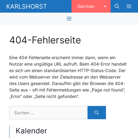
Zum
KARLSHORST
Inhalt
springen
Men
Menü
404-Fehlerseite
Eine 404-Fehlerseite erscheint immer dann, wenn ein
Nutzer eine ungültige URL aufruft. Beim 404-Error handelt
es sich um einen standardisierten HTTP-Status-Code. Der
wird vom Webserver der Zieladresse an den Webserver
des Users gesendet. Daraufhin gibt der Browser die 404-
Seite aus – oft mit Fehlermeldungen wie „Page not found“,
„Error“ oder „Seite nicht gefunden“.
Suchen
nach:
Kalender