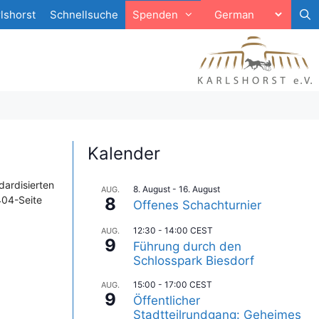
lshorst
Schnellsuche
Spenden
Kalender
dardisierten
8. August
-
16. August
AUG.
404-Seite
8
Offenes Schachturnier
12:30
-
14:00
CEST
AUG.
9
Führung durch den
Schlosspark Biesdorf
15:00
-
17:00
CEST
AUG.
9
Öffentlicher
Stadtteilrundgang: Geheimes