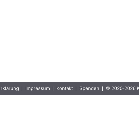
rklärung
❘
Impressum
❘
Kontakt
❘
Spenden
❘ © 2020-2026 Ka