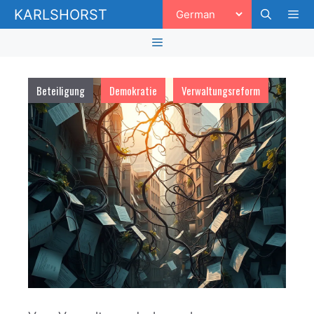
Zum
KARLSHORST
Inhalt
springen
Men
Menü
Beteiligung
Demokratie
Verwaltungsreform