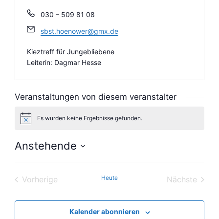
T
030 – 509 81 08
e
E
sbst.hoenower@gmx.de
l
m
e
a
Kieztreff für Jungebliebene
f
i
Leiterin: Dagmar Hesse
o
l
n
Veranstaltungen von diesem veranstalter
Es wurden keine Ergebnisse gefunden.
H
i
n
Anstehende
w
e
D
i
s
a
Heute
Vorherige
Nächste
t
Veranstaltungen
Veranstal
u
m
w
Kalender abonnieren