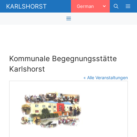
Zum
KARLSHORST
Inhalt
springen
Men
Menü
Kommunale Begegnungsstätte
Karlshorst
« Alle Veranstaltungen