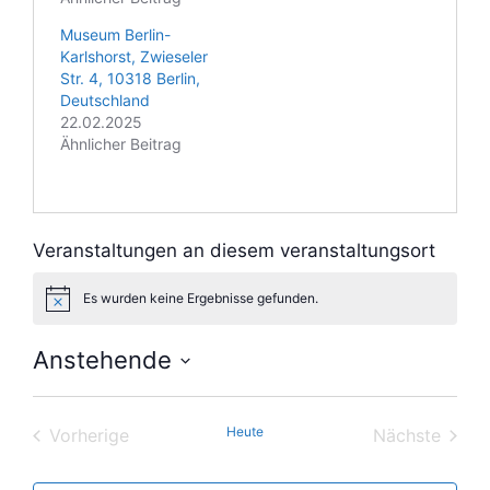
Museum Berlin-
Karlshorst, Zwieseler
Str. 4, 10318 Berlin,
Deutschland
22.02.2025
Ähnlicher Beitrag
Veranstaltungen an diesem veranstaltungsort
Es wurden keine Ergebnisse gefunden.
H
i
n
Anstehende
w
e
D
i
s
a
Heute
Vorherige
Nächste
t
Veranstaltungen
Veranstal
u
m