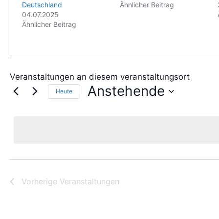
Deutschland
Ähnlicher Beitrag
04.07.2025
Ähnlicher Beitrag
Veranstaltungen an diesem veranstaltungsort
Anstehende
Heute
D
a
t
u
m
w
ä
h
Vorherige
Veranstaltungen
l
e
n
.