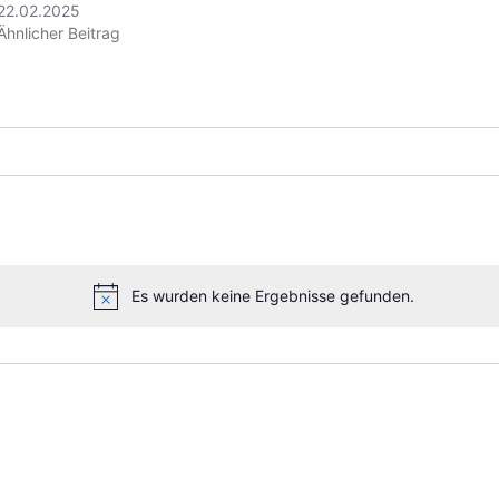
22.02.2025
Ähnlicher Beitrag
Es wurden keine Ergebnisse gefunden.
H
i
n
w
e
i
s