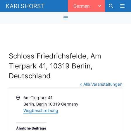
Zum
KARLSHORST
Inhalt
springen
Men
Menü
Schloss Friedrichsfelde, Am
Tierpark 41, 10319 Berlin,
Deutschland
« Alle Veranstaltungen
A
Am Tierpark 41
d
Berlin
,
Berlin
10319
Germany
r
Wegbeschreibung
e
s
Ähnliche Beiträge
s