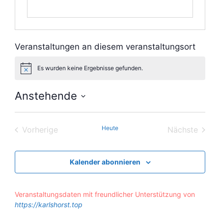
Veranstaltungen an diesem veranstaltungsort
Es wurden keine Ergebnisse gefunden.
H
i
n
Anstehende
w
e
D
i
s
a
Heute
Vorherige
Nächste
t
Veranstaltungen
Veranstal
u
m
w
Kalender abonnieren
ä
h
l
Veranstaltungsdaten mit freundlicher Unterstützung von
e
https://karlshorst.top
n