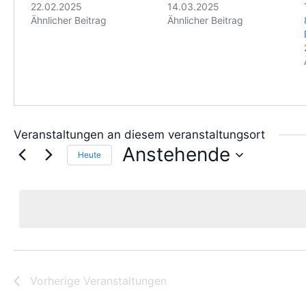
22.02.2025
14.03.2025
Ähnlicher Beitrag
Ähnlicher Beitrag
Veranstaltungen an diesem veranstaltungsort
Anstehende
Heute
D
a
t
u
m
w
ä
h
Vorherige
Veranstaltungen
l
e