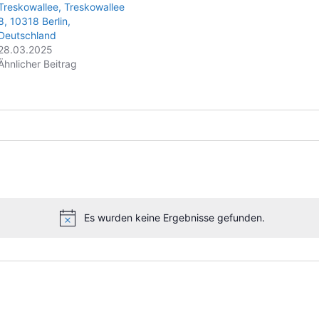
Treskowallee, Treskowallee
8, 10318 Berlin,
Deutschland
28.03.2025
Ähnlicher Beitrag
Es wurden keine Ergebnisse gefunden.
H
i
n
w
e
i
s