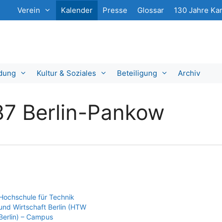
Verein
Kalender
Presse
Glossar
130 Jahre Kar
ldung
Kultur & Soziales
Beteiligung
Archiv
87 Berlin-Pankow
Hochschule für Technik
und Wirtschaft Berlin (HTW
Berlin) – Campus