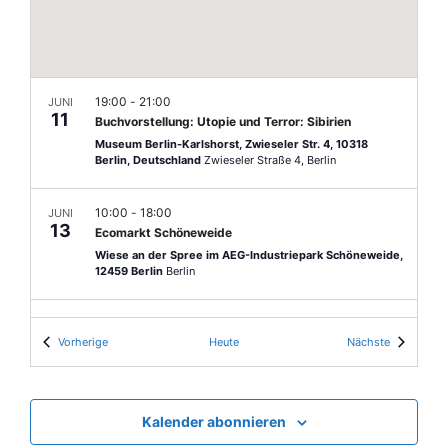
n
l
u
e
-
n
n
N
.
g
a
A
19:00
-
21:00
JUNI
11
v
Buchvorstellung: Utopie und Terror: Sibirien
n
Museum Berlin-Karlshorst, Zwieseler Str. 4, 10318
i
s
Berlin, Deutschland
Zwieseler Straße 4, Berlin
g
i
c
10:00
-
18:00
JUNI
a
13
Ecomarkt Schöneweide
h
t
Wiese an der Spree im AEG-Industriepark Schöneweide,
t
12459 Berlin
Berlin
i
e
o
15:00
-
17:00
n
JUNI
14
Veranstaltungen
Veranstalt
Vorherige
Heute
Nächste
Öffentlicher Stadtteilrundgang: Geheimes
n
-
Karlshorst. Spurensuche im ehemaligen
sowjetischen Sperrgebiet
N
Museum Berlin-Karlshorst, Zwieseler Str. 4, 10318
a
Berlin, Deutschland
Zwieseler Straße 4, Berlin
Kalender abonnieren
v