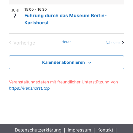
15:00
-
16:30
JUNI
7
Führung durch das Museum Berlin-
Karlshorst
Heute
Vorherige
Veranst
Nächste
Veranstaltungen
Kalender abonnieren
Veranstaltungsdaten mit freundlicher Unterstützung von
https://karlshorst.top
Datenschutzerklärung
❘
Impressum
❘
Kontakt
❘