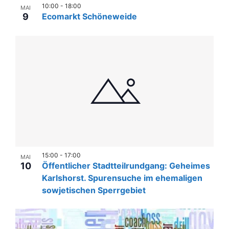
n
l
e
10:00
-
18:00
MAI
u
e
-
9
Ecomarkt Schöneweide
r
n
n
N
.
a
g
a
A
n
v
n
s
i
s
t
g
i
a
c
a
l
h
t
t
t
i
u
e
15:00
-
17:00
MAI
o
10
Öffentlicher Stadtteilrundgang: Geheimes
n
n
n
Karlshorst. Spurensuche im ehemaligen
-
g
sowjetischen Sperrgebiet
N
e
a
n
v