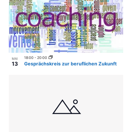
i
i
n
g
P
a
t
h
i
o
o
t
n
18:00
-
20:00
o
MAI
13
Gesprächskreis zur beruflichen Zukunft
V
i
e
w