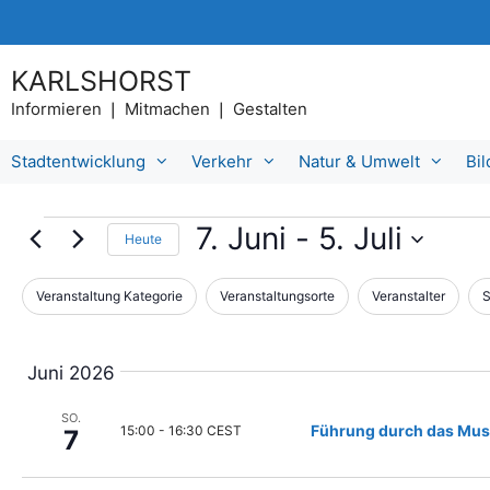
Zum
Inhalt
springen
KARLSHORST
Informieren ❘ Mitmachen ❘ Gestalten
Stadtentwicklung
Verkehr
Natur & Umwelt
Bi
Veranstaltungen
7. Juni
 - 
5. Juli
Heute
D
a
Veranstaltung Kategorie
Veranstaltungsorte
Veranstalter
S
D
F
t
a
i
u
s
m
l
Juni 2026
Ä
a
t
n
u
SO.
d
e
Führung durch das Mus
15:00
-
16:30 CEST
s
7
e
w
r
r
ä