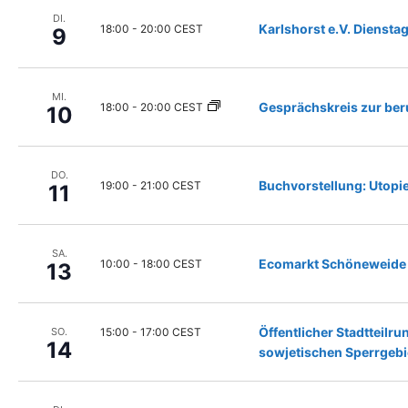
n
h
d
DI.
l
Karlshorst e.V. Diensta
18:00
-
20:00 CEST
9
e
e
r
n
F
.
o
MI.
Gesprächskreis zur ber
18:00
-
20:00 CEST
10
r
m
u
l
DO.
Buchvorstellung: Utopie
19:00
-
21:00 CEST
11
a
r
-
E
SA.
Ecomarkt Schöneweide
10:00
-
18:00 CEST
13
i
n
g
a
Öffentlicher Stadtteil
15:00
-
17:00 CEST
SO.
b
14
sowjetischen Sperrgebi
e
f
e