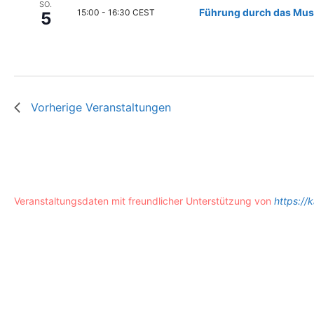
r
SO.
Führung durch das Mus
15:00
-
16:30 CEST
5
a
n
s
t
a
l
Vorherige
Veranstaltungen
t
u
n
g
e
n
m
Veranstaltungsdaten mit freundlicher Unterstützung von
https://k
i
t
d
e
n
g
e