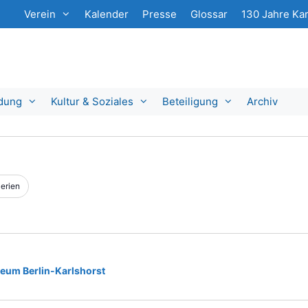
Verein
Kalender
Presse
Glossar
130 Jahre Kar
ldung
Kultur & Soziales
Beteiligung
Archiv
erien
eum Berlin-Karlshorst