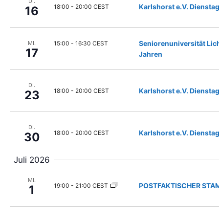
DI.
Karlshorst e.V. Dienstag
l
18:00
-
20:00 CEST
16
d
e
r
Seniorenuniversität Lich
15:00
-
16:30 CEST
MI.
w
17
Jahren
i
r
d
DI.
d
Karlshorst e.V. Dienstag
18:00
-
20:00 CEST
23
i
e
L
DI.
i
Karlshorst e.V. Dienstag
18:00
-
20:00 CEST
30
s
t
Juli 2026
e
d
MI.
e
POSTFAKTISCHER STA
19:00
-
21:00 CEST
1
r
V
e