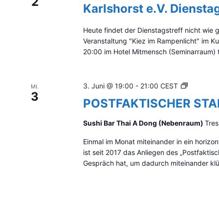
2
Karlshorst e.V. Dienstag
Heute findet der Dienstagstreff nicht wie 
Veranstaltung "Kiez im Rampenlicht" im 
20:00 im Hotel Mitmensch (Seminarraum) tr
P
3. Juni @ 19:00
-
21:00
CEST
MI.
3
O
POSTFAKTISCHER ST
S
T
Sushi Bar Thai A Dong (Nebenraum)
Tres
F
A
Einmal im Monat miteinander in ein hori
K
ist seit 2017 das Anliegen des „Postfakti
T
Gespräch hat, um dadurch miteinander klüg
I
S
C
H
E