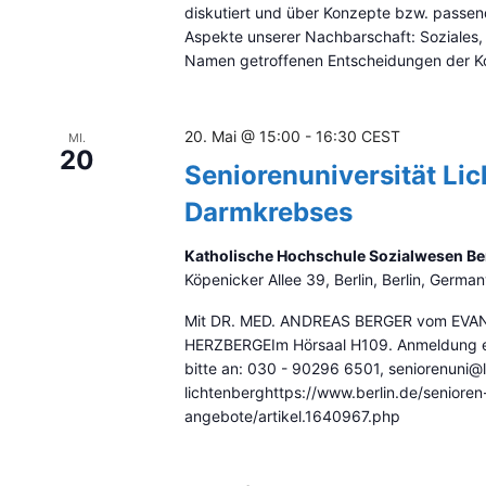
r
diskutiert und über Konzepte bzw. passe
a
Aspekte unserer Nachbarschaft: Soziales, 
n
Namen getroffenen Entscheidungen der Ko
s
t
a
20. Mai @ 15:00
-
16:30
CEST
MI.
l
20
t
Seniorenuniversität Lic
u
Darmkrebses
n
g
Katholische Hochschule Sozialwesen Berl
e
Köpenicker Allee 39, Berlin, Berlin, Germa
n
m
Mit DR. MED. ANDREAS BERGER vom EV
i
HERZBERGEIm Hörsaal H109. Anmeldung er
t
bitte an: 030 - 90296 6501, seniorenuni@l
d
lichtenberghttps://www.berlin.de/senioren
e
angebote/artikel.1640967.php
n
g
e