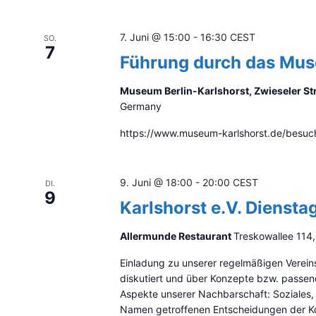
R
S
7. Juni @ 15:00
-
16:30
CEST
SO.
T
7
A
Führung durch das Mus
M
M
Museum Berlin-Karlshorst, Zwieseler Str
T
Germany
I
https://www.museum-karlshorst.de/besuch
S
C
H
9. Juni @ 18:00
-
20:00
CEST
DI.
9
Karlshorst e.V. Diensta
Allermunde Restaurant
Treskowallee 114,
Einladung zu unserer regelmäßigen Vereins
diskutiert und über Konzepte bzw. passe
Aspekte unserer Nachbarschaft: Soziales, 
Namen getroffenen Entscheidungen der Ko