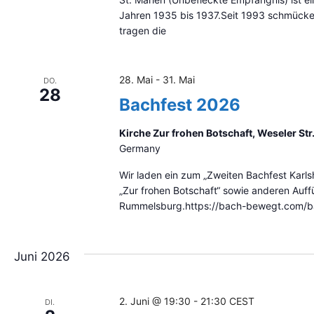
t
Jahren 1935 bis 1937.Seit 1993 schmücken 
u
tragen die
a
l
i
28. Mai
-
31. Mai
DO.
s
28
i
Bachfest 2026
e
r
Kirche Zur frohen Botschaft, Weseler Str
e
Germany
n
Wir laden ein zum „Zweiten Bachfest Karlsh
„Zur frohen Botschaft“ sowie anderen Auffü
Rummelsburg.https://bach-bewegt.com/b
Juni 2026
2. Juni @ 19:30
-
21:30
CEST
DI.