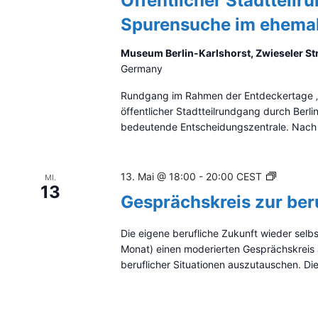
Öffentlicher Stadtteilr
n
n
d
Spurensuche im ehemal
.
e
r
Museum Berlin-Karlshorst, Zwieseler Str
F
Germany
o
r
Rundgang im Rahmen der Entdeckertage „A
m
öffentlicher Stadtteilrundgang durch Berli
u
bedeutende Entscheidungszentrale. Nach
l
a
r
G
13. Mai @ 18:00
-
20:00
CEST
MI.
-
13
e
E
Gesprächskreis zur ber
s
i
p
n
Die eigene berufliche Zukunft wieder selbs
r
g
Monat) einen moderierten Gesprächskreis 
a
ä
beruflicher Situationen auszutauschen. Die
b
c
e
h
f
s
e
k