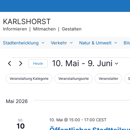
Zum
Inhalt
springen
KARLSHORST
Informieren ❘ Mitmachen ❘ Gestalten
Stadtentwicklung
Verkehr
Natur & Umwelt
Bi
Veranstaltungen
10. Mai
 - 
9. Juni
Heute
D
a
Veranstaltung Kategorie
Veranstaltungsorte
Veranstalter
S
D
F
t
a
i
u
s
m
l
Ä
Mai 2026
w
t
n
ä
d
e
h
e
10. Mai @ 15:00
-
17:00
CEST
SO.
l
r
r
10
e