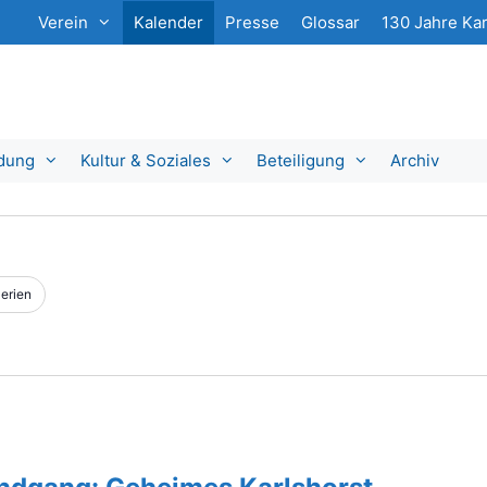
Verein
Kalender
Presse
Glossar
130 Jahre Kar
ldung
Kultur & Soziales
Beteiligung
Archiv
erien