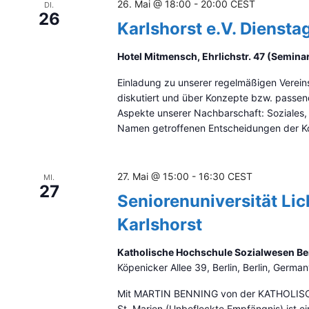
f
26. Mai @ 18:00
-
20:00
CEST
DI.
i
26
Karlshorst e.V. Dienstag
l
t
Hotel Mitmensch, Ehrlichstr. 47 (Semin
e
r
Einladung zu unserer regelmäßigen Vereins
t
diskutiert und über Konzepte bzw. passe
e
Aspekte unserer Nachbarschaft: Soziales, 
n
Namen getroffenen Entscheidungen der Ko
E
r
g
e
27. Mai @ 15:00
-
16:30
CEST
MI.
27
b
Seniorenuniversität Li
n
i
Karlshorst
s
s
Katholische Hochschule Sozialwesen Berl
e
Köpenicker Allee 39, Berlin, Berlin, Germa
n
a
Mit MARTIN BENNING von der KATHOLI
k
St. Marien (Unbefleckte Empfängnis) ist 