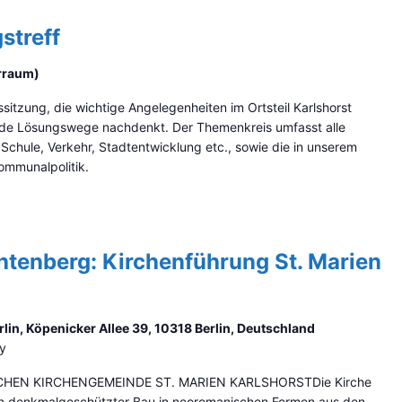
streff
arraum)
sitzung, die wichtige Angelegenheiten im Ortsteil Karlshorst
nde Lösungswege nachdenkt. Der Themenkreis umfasst alle
Schule, Verkehr, Stadtentwicklung etc., sowie die in unserem
mmunalpolitik.
chtenberg: Kirchenführung St. Marien
in, Köpenicker Allee 39, 10318 Berlin, Deutschland
ny
SCHEN KIRCHENGEMEINDE ST. MARIEN KARLSHORSTDie Kirche
ein denkmalgeschützter Bau in neoromanischen Formen aus den