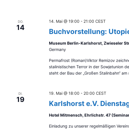
l
r
d
e
e
i
14. Mai @ 19:00
-
21:00
CEST
DO.
r
s
14
w
Buchvorstellung: Utopie
i
r
Museum Berlin-Karlshorst, Zwieseler Str
d
Germany
d
i
Permafrost (Roman)Viktor Remizov zeichnet 
e
stalinistischen Terror in der Sowjetunion
L
steht der Bau der „Großen Stalinbahn“ am 
i
s
t
19. Mai @ 18:00
-
20:00
CEST
DI.
e
19
d
Karlshorst e.V. Dienstag
e
r
Hotel Mitmensch, Ehrlichstr. 47 (Semin
V
e
Einladung zu unserer regelmäßigen Vereins