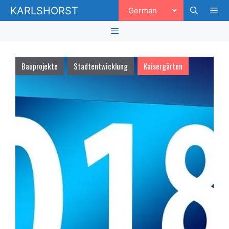
Zum
KARLSHORST
Inhalt
springen
Men
Menü
Bauprojekte
Stadtentwicklung
Kaisergärten