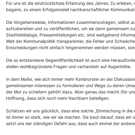
Für uns ist die eindrücklichste Erfahrung des Jahres: Zu erleben
begann, zu einem Erfolgsmodell nachbarschaftlicher Kommunikati
Die Vorgehensweise, Informationen zusammenzutragen, selbst a
aufzubereiten und zu veröffentlichen, um sie dann gemeinsam zu 
Stadtteildialoge, Pressemitteilungen etc. sind weitgehend infor
Welt der Kommunalpolitik transparenter, die Fehler und Schwächen
Entscheidungen nicht einfach hingenommen werden müssen, sonder
Die so entstandene Gegenöffentlichkeit ist auch eine Herausforder
stellen wohlbegründete Fragen und verhandeln auf Augenhöhe.
In dem Maße, wie sich immer mehr Karlshorster an der Diskussio
gemeinsamen Interessen zu formulieren und Wege zu deren Umsetz
der Mut zu scheitern gehört dazu. Aber genau das macht (für un
Hoffnung, dass sich noch mehr Nachbarn beteiligen.
Schätzen wir uns glücklich, dass eine solche „Einmischung in di
ist immer so stark, wie wir sie machen. Sie baut darauf, dass wi
setzt uns der ständigen Gefahr aus, dass auch einmal der ander