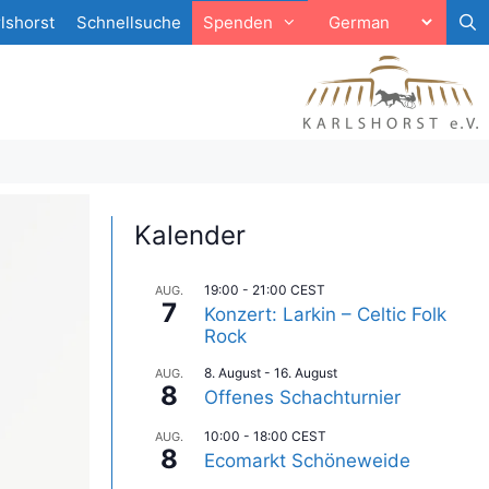
lshorst
Schnellsuche
Spenden
Kalender
19:00
-
21:00
CEST
AUG.
7
Konzert: Larkin – Celtic Folk
Rock
8. August
-
16. August
AUG.
8
Offenes Schachturnier
10:00
-
18:00
CEST
AUG.
8
Ecomarkt Schöneweide