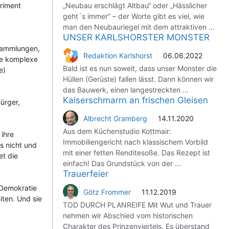
eriment
„Neubau erschlägt Altbau“ oder „Hässlicher
geht´s immer“ – der Worte gibt es viel, wie
man den Neubauriegel mit dem attraktiven ...
UNSER KARLSHORSTER MONSTER
rsammlungen,
Redaktion Karlshorst
06.06.2022
die komplexe
Bald ist es nun soweit, dass unser Monster die
e)
Hüllen (Gerüste) fallen lässt. Dann können wir
das Bauwerk, einen langestreckten ...
Kaiserschmarrn an frischen Gleisen
ürger,
Albrecht Gramberg
14.11.2020
Aus dem Küchenstudio Kottmair:
ihre
Immobiliengericht nach klassischem Vorbild
s nicht und
mit einer fetten Renditesoße. Das Rezept ist
et die
einfach! Das Grundstück von der ...
Trauerfeier
 Demokratie
Götz Frommer
11.12.2019
iten. Und sie
TOD DURCH PLANREIFE Mit Wut und Trauer
nehmen wir Abschied vom historischen
Charakter des Prinzenviertels. Es überstand