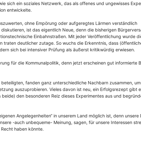
, wie sich ein soziales Netzwerk, das als offenes und ungewisses Exp
on entwickelte.
uszuwerten, ohne Empörung oder aufgeregtes Lärmen verständlich
diskutieren, ist das eigentlich Neue, denn die bisherigen Bürgerve
mationstechnische Einbahnstraßen. Mit jeder Veröffentlichung wurde 
 traten deutlicher zutage. So wuchs die Erkenntnis, dass (öffentlich
n sich bei intensiver Prüfung als äußerst kritikwürdig erwiesen.
ung für die Kommunalpolitik, denn jetzt erscheinen gut informierte B
n beteiligten, fanden ganz unterschiedliche Nachbarn zusammen, um 
ung auszuprobieren. Vieles davon ist neu, ein Erfolgsrezept gibt e
s beide) den besonderen Reiz dieses Experimentes aus und begründ
e eigenen Angelegenheiten“ in unserem Land möglich ist, denn unsere
r unsere -auch unbequeme- Meinung, sagen, für unsere Interessen stre
e Recht haben könnte.