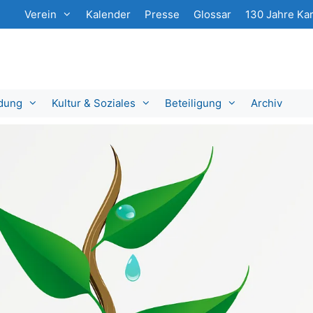
Verein
Kalender
Presse
Glossar
130 Jahre Kar
ldung
Kultur & Soziales
Beteiligung
Archiv