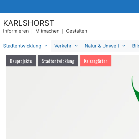
Zum
Inhalt
springen
KARLSHORST
Informieren ❘ Mitmachen ❘ Gestalten
Stadtentwicklung
Verkehr
Natur & Umwelt
Bi
Bauprojekte
Stadtentwicklung
Kaisergärten