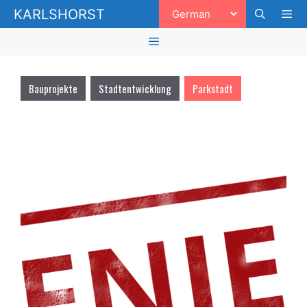
Zum
KARLSHORST
Inhalt
springen
Men
Menü
Bauprojekte
Stadtentwicklung
Parkstadt