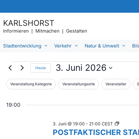
Zum
Inhalt
springen
KARLSHORST
Informieren ❘ Mitmachen ❘ Gestalten
Stadtentwicklung
Verkehr
Natur & Umwelt
Bi
Veranstaltungen
3. Juni 2026
Heute
D
für
a
Veranstaltung Kategorie
Veranstaltungsorte
Veranstalter
S
D
F
t
3.
a
i
u
s
m
Juni
l
19:00
Ä
w
t
n
ä
2026
d
e
h
P
3. Juni @ 19:00
-
21:00
CEST
e
l
r
O
POSTFAKTISCHER ST
r
e
S