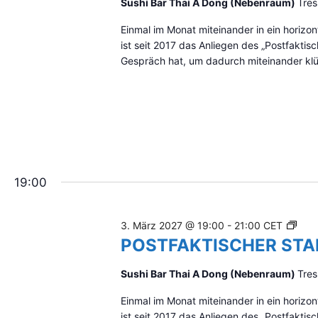
T
Sushi Bar Thai A Dong (Nebenraum)
Tres
S
F
C
Einmal im Monat miteinander in ein hori
A
H
ist seit 2017 das Anliegen des „Postfakti
K
Gespräch hat, um dadurch miteinander klüg
T
I
S
C
H
E
R
S
19:00
T
A
M
P
3. März 2027 @ 19:00
-
21:00
CET
M
O
POSTFAKTISCHER ST
T
S
I
T
Sushi Bar Thai A Dong (Nebenraum)
Tres
S
F
C
Einmal im Monat miteinander in ein hori
A
H
ist seit 2017 das Anliegen des „Postfakti