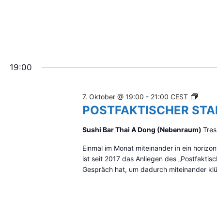
r
S
a
C
n
H
s
E
t
R
a
S
l
19:00
T
t
A
u
M
n
P
7. Oktober @ 19:00
-
21:00
CEST
M
g
O
POSTFAKTISCHER ST
T
e
S
I
n
T
Sushi Bar Thai A Dong (Nebenraum)
Tres
S
m
F
i
C
Einmal im Monat miteinander in ein hori
A
t
H
ist seit 2017 das Anliegen des „Postfakti
K
d
Gespräch hat, um dadurch miteinander klüg
T
e
I
n
S
g
C
e
H