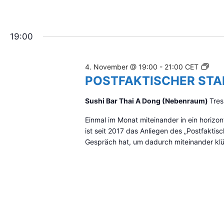
f
E
i
R
l
S
t
19:00
T
e
A
r
M
t
P
4. November @ 19:00
-
21:00
CET
M
e
O
POSTFAKTISCHER ST
n
T
S
E
I
T
Sushi Bar Thai A Dong (Nebenraum)
Tres
r
S
F
g
C
Einmal im Monat miteinander in ein hori
A
e
H
ist seit 2017 das Anliegen des „Postfakti
K
b
Gespräch hat, um dadurch miteinander klüg
T
n
I
i
S
s
C
s
H
e
E
n
R
a
S
k