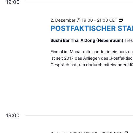
19:00
t
T
u
A
a
M
P
2. Dezember @ 19:00
-
21:00
CET
l
M
O
POSTFAKTISCHER ST
i
T
S
s
I
T
Sushi Bar Thai A Dong (Nebenraum)
Tres
i
S
F
e
C
Einmal im Monat miteinander in ein hori
A
r
H
ist seit 2017 das Anliegen des „Postfakti
K
e
Gespräch hat, um dadurch miteinander klüg
T
n
I
S
C
H
E
R
S
19:00
T
A
M