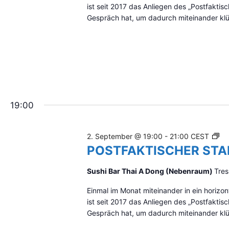
H
ist seit 2017 das Anliegen des „Postfakti
l
K
Gespräch hat, um dadurch miteinander klüg
d
T
e
I
r
S
w
C
i
H
r
E
d
R
d
S
i
19:00
T
e
A
L
M
P
i
2. September @ 19:00
-
21:00
CEST
M
s
O
POSTFAKTISCHER ST
T
t
S
I
e
T
Sushi Bar Thai A Dong (Nebenraum)
Tres
S
d
F
C
e
Einmal im Monat miteinander in ein hori
A
H
r
ist seit 2017 das Anliegen des „Postfakti
K
V
Gespräch hat, um dadurch miteinander klüg
T
e
I