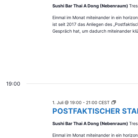
n
n
T
Sushi Bar Thai A Dong (Nebenraum)
Tres
d
.
F
e
Einmal im Monat miteinander in ein hori
A
r
ist seit 2017 das Anliegen des „Postfakti
K
F
Gespräch hat, um dadurch miteinander klüg
T
o
I
r
m
S
u
C
l
H
a
E
r
R
-
S
19:00
E
T
i
A
n
M
P
1. Juli @ 19:00
-
21:00
CEST
g
M
O
POSTFAKTISCHER ST
a
T
S
b
I
T
e
Sushi Bar Thai A Dong (Nebenraum)
Tres
S
F
f
C
Einmal im Monat miteinander in ein hori
e
A