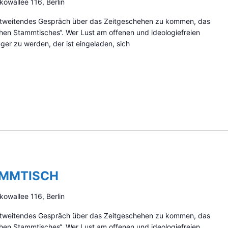
kowallee 116, Berlin
zontweitendes Gespräch über das Zeitgeschehen zu kommen, das
schen Stammtisches“. Wer Lust am offenen und ideologiefreien
er zu werden, der ist eingeladen, sich
AMMTISCH
kowallee 116, Berlin
zontweitendes Gespräch über das Zeitgeschehen zu kommen, das
schen Stammtisches“. Wer Lust am offenen und ideologiefreien