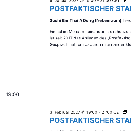
P
6. Januar 2027 @ 19:00
-
21:00
CET
M
O
POSTFAKTISCHER ST
T
S
I
T
Sushi Bar Thai A Dong (Nebenraum)
Tres
S
F
C
Einmal im Monat miteinander in ein hori
A
H
ist seit 2017 das Anliegen des „Postfakti
K
Gespräch hat, um dadurch miteinander klüg
T
I
S
C
H
E
R
S
19:00
T
A
M
P
3. Februar 2027 @ 19:00
-
21:00
CET
M
O
POSTFAKTISCHER ST
T
S
I