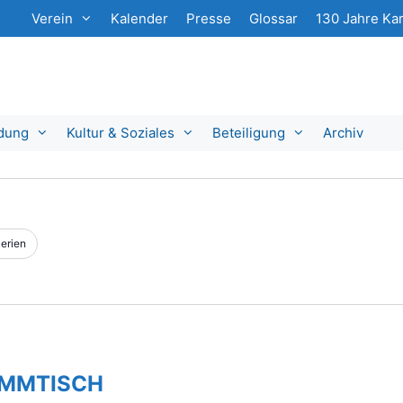
Verein
Kalender
Presse
Glossar
130 Jahre Kar
ldung
Kultur & Soziales
Beteiligung
Archiv
erien
AMMTISCH